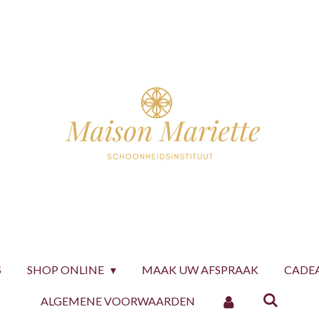
S
SHOP ONLINE
MAAK UW AFSPRAAK
CADE
ALGEMENE VOORWAARDEN