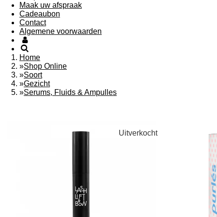
Maak uw afspraak
Cadeaubon
Contact
Algemene voorwaarden
Home
»
Shop Online
»
Soort
»
Gezicht
»
Serums, Fluids & Ampulles
Uitverkocht