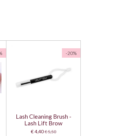
%
-20%
Lash Cleaning Brush -
Lash Lift Brow
€ 4,40
€ 5,50