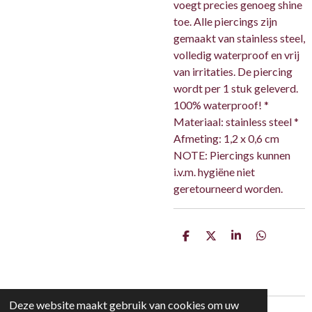
voegt precies genoeg shine
toe. Alle piercings zijn
gemaakt van stainless steel,
volledig waterproof en vrij
van irritaties. De piercing
wordt per 1 stuk geleverd.
100% waterproof! *
Materiaal: stainless steel *
Afmeting: 1,2 x 0,6 cm
NOTE: Piercings kunnen
i.v.m. hygiëne niet
geretourneerd worden.
D
D
S
D
e
e
h
e
l
e
a
l
e
l
r
e
n
e
n
Deze website maakt gebruik van cookies om uw