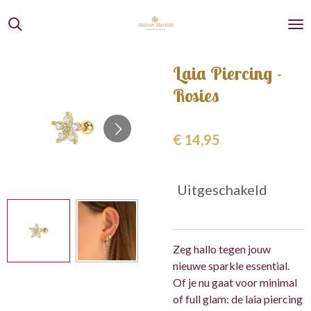
Ga
direct
naar
de
Laia Piercing -
hoofdinhoud
Rosies
€ 14,95
Uitgeschakeld
Zeg hallo tegen jouw
nieuwe sparkle essential.
Of je nu gaat voor minimal
of full glam: de laia piercing