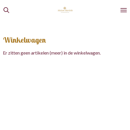
Ga
direct
naar
de
hoofdinhoud
Winkelwagen
Er zitten geen artikelen (meer) in de winkelwagen.