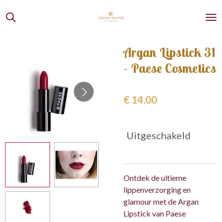
Ga
direct
naar
de
Argan Lipstick 31
hoofdinhoud
- Paese Cosmetics
€ 14,00
Uitgeschakeld
Ontdek de ultieme
lippenverzorging en
glamour met de Argan
Lipstick van Paese