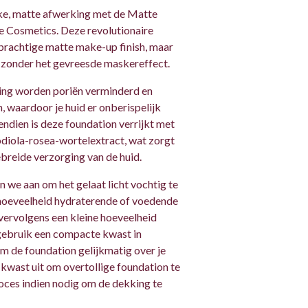
jke, matte afwerking met de Matte
e Cosmetics. Deze revolutionaire
 prachtige matte make-up finish, maar
zonder het gevreesde maskereffect.
ling worden poriën verminderd en
, waardoor je huid er onberispelijk
vendien is deze foundation verrijkt met
odiola-rosea-wortelextract, wat zorgt
breide verzorging van de huid.
n we aan om het gelaat licht vochtig te
 hoeveelheid hydraterende of voedende
vervolgens een kleine hoeveelheid
gebruik een compacte kwast in
 de foundation gelijkmatig over je
 kwast uit om overtollige foundation te
roces indien nodig om de dekking te