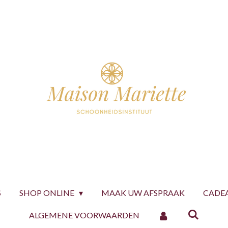
S
SHOP ONLINE
MAAK UW AFSPRAAK
CADE
ALGEMENE VOORWAARDEN