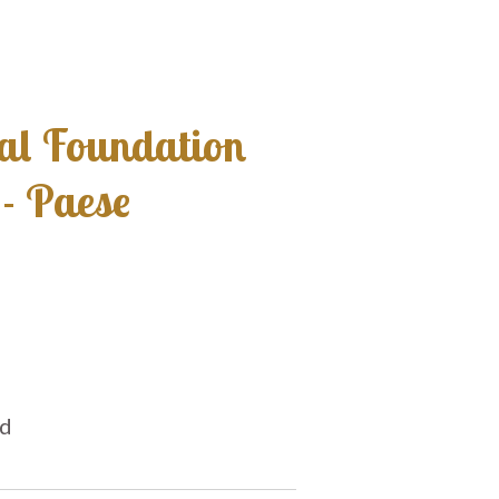
al Foundation
- Paese
ld