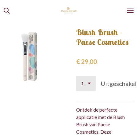
Ga
direct
naar
de
Blush Brush -
hoofdinhoud
Paese Cosmetics
€ 29,00
Uitgeschake
Ontdek de perfecte
applicatie met de Blush
Brush van Paese
Cosmetics. Deze