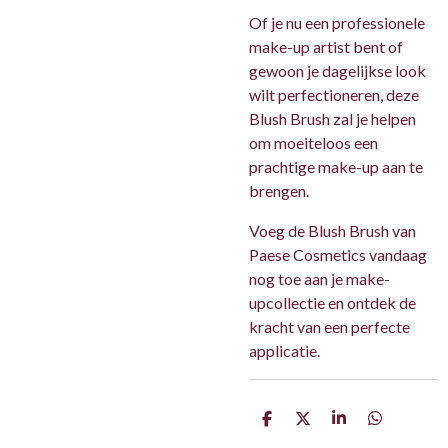
Of je nu een professionele
make-up artist bent of
gewoon je dagelijkse look
wilt perfectioneren, deze
Blush Brush zal je helpen
om moeiteloos een
prachtige make-up aan te
brengen.
Voeg de Blush Brush van
Paese Cosmetics vandaag
nog toe aan je make-
upcollectie en ontdek de
kracht van een perfecte
applicatie.
D
D
S
D
e
e
h
e