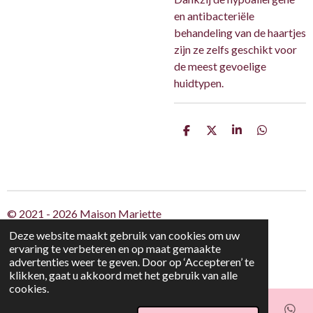
en antibacteriële
behandeling van de haartjes
zijn ze zelfs geschikt voor
de meest gevoelige
huidtypen.
D
D
S
D
e
e
h
e
l
e
a
l
e
l
r
e
n
e
n
© 2021 - 2026 Maison Mariette
Powered by
JouwWeb
Deze website maakt gebruik van cookies om uw
ervaring te verbeteren en op maat gemaakte
advertenties weer te geven. Door op ‘Accepteren’ te
klikken, gaat u akkoord met het gebruik van alle
cookies.