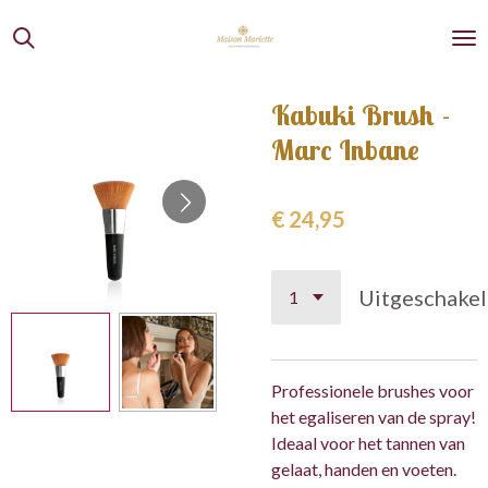
Ga
direct
naar
de
Kabuki Brush -
hoofdinhoud
Marc Inbane
€ 24,95
Uitgeschake
Professionele brushes voor
het egaliseren van de spray!
Ideaal voor het tannen van
gelaat, handen en voeten.