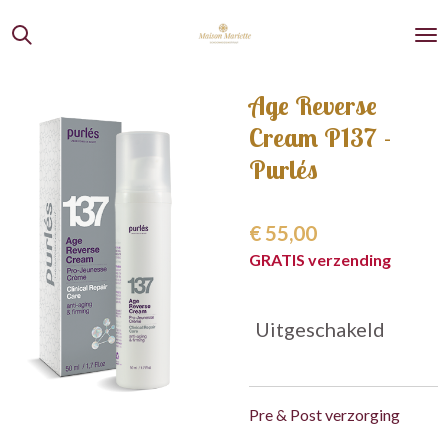
Ga
direct
naar
de
Age Reverse
hoofdinhoud
Cream P137 -
Purlés
€ 55,00
GRATIS verzending
Uitgeschakeld
Pre & Post verzorging