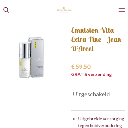
Ga
direct
naar
de
Emulsion Vita
hoofdinhoud
Extra Fine - Jean
D'Arcel
€ 59,50
GRATIS verzending
Uitgeschakeld
Uitgebreide verzorging
tegen huidveroudering