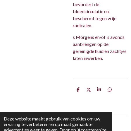
bevordert de
bloedcirculatie en
beschermt tegen vrije
radicalen.
s Morgens en/of ‚s avonds
aanbrengen op de
gereinigde huid en zachtjes
laten inwerken.
D
D
S
D
e
e
h
e
l
e
a
l
e
l
r
e
n
e
n
Deze website maakt gebruik van cookies om uw
ervaring te verbeteren en op maat gemaakte
© 2021 - 2026 Maison Mariette
advertenties weer te geven. Door op ‘Accepteren’ te