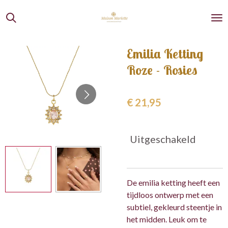
Ga
direct
naar
de
Emilia Ketting
hoofdinhoud
Roze - Rosies
€ 21,95
Uitgeschakeld
De emilia ketting heeft een
tijdloos ontwerp met een
subtiel, gekleurd steentje in
het midden. Leuk om te